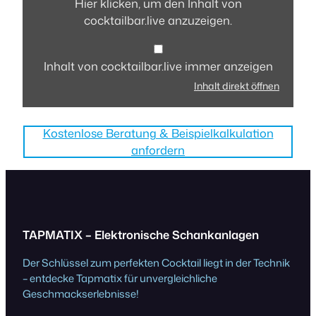
Hier klicken, um den Inhalt von
cocktailbar.live
cocktailbar.live anzuzeigen.
anzeigen
Inhalt von cocktailbar.live immer anzeigen
Inhalt direkt öffnen
Kostenlose Beratung & Beispielkalkulation
anfordern
TAPMATIX – Elektronische Schankanlagen
Der Schlüssel zum perfekten Cocktail liegt in der Technik
– entdecke Tapmatix für unvergleichliche
Geschmackserlebnisse!