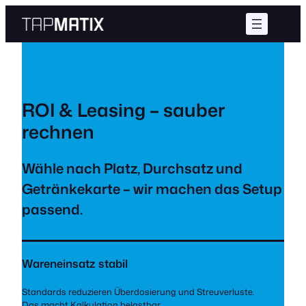
Zum
Inhalt
springen
ROI & Leasing – sauber
rechnen
Wähle nach Platz, Durchsatz und
Getränkekarte – wir machen das Setup
passend.
Wareneinsatz stabil
Standards reduzieren Überdosierung und Streuverluste.
Das macht Kalkulation belastbar.