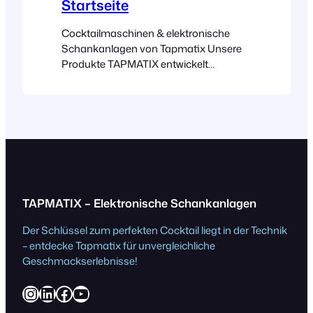
Startseite
Cocktailmaschinen & elektronische
Schankanlagen von Tapmatix Unsere
Produkte TAPMATIX entwickelt
Cocktailmaschinen und elektronische
Schankanlagen für Bars, Hotels,
Restaurants und Events. Du servierst
Drinks in Sekunden – millilitergenau
dosiert, gekühlt bevorratet, mit
optionaler Kassenanbindung und
Reporting. CocktailJet Mini Ausverkauft
Cocktail Jet Midi Interne Begleitkühlung
bis in den Hahn Geschlossenes,
TAPMATIX – Elektronische Schankanlagen
gekühltes System (für alle Produkte)
Der Schlüssel zum perfekten Cocktail liegt in der Technik
Cocktails in…
– entdecke Tapmatix für unvergleichliche
Geschmackserlebnisse!
Instagram
LinkedIn
Facebook
YouTube