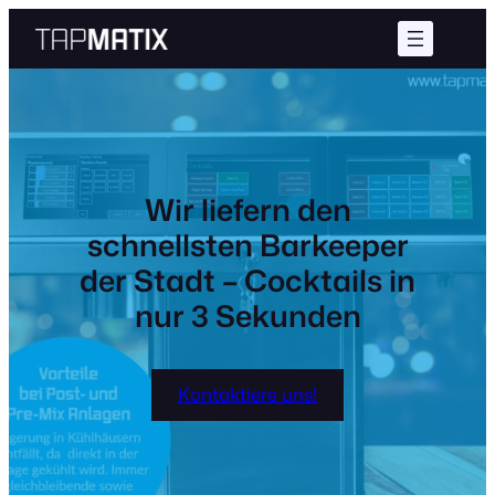
Zum
Inhalt
springen
Wir liefern den
schnellsten Barkeeper
der Stadt – Cocktails in
nur 3 Sekunden
Kontaktiere uns!