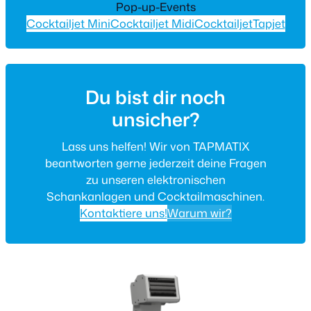
Pop-up-Events
Cocktailjet Mini
Cocktailjet Midi
Cocktailjet
Tapjet
Du bist dir noch
unsicher?
Lass uns helfen! Wir von TAPMATIX
beantworten gerne jederzeit deine Fragen
zu unseren elektronischen
Schankanlagen und Cocktailmaschinen.
Kontaktiere uns!
Warum wir?